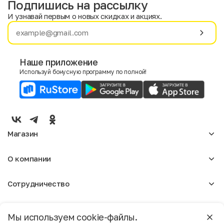
Подпишись на рассылку
И узнавай первым о новых скидках и акциях.
Имя
Фамилия
Наше приложение
Используй бонусную программу по полной!
E-mail
Пол
Мужской
Женский
Магазин
Согласие на получение чеков по электронной почте
Женское
О компании
Мужское
Аксессуары
О нас
Детское
Сотрудничество
Отзывы
Блог
Оптовикам
Вакансии
Помощь
Москва
Арендодателям
Магазины
Мы используем cookie-файлы.
Реклама