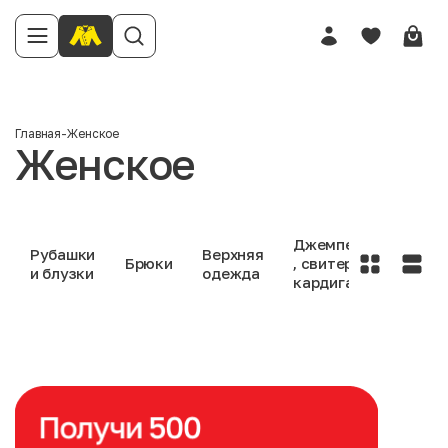
Главная
-
Женское
Женское
Джемперы
Рубашки
Верхняя
Брюки
, свитеры ,
Джин
и блузки
одежда
кардиганы