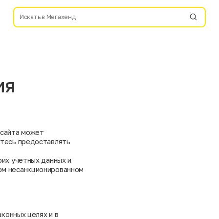
ия
 сайта может
етесь предоставлять
оих учетных данных и
ом несанкционированном
аконных целях и в