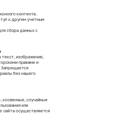
аконного контента.
ступ к другим учетным
для сбора данных с
ь
я текст, изображения,
торскими правами и
. Запрещается
ериалы без нашего
, косвенные, случайные
льзования или
ие сайта осуществляется