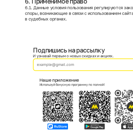
6. Применимое право
6.1. Данные условия пользования регулируются за
споры, возникающие в связи с использованием сай
в судебных органах.
Подпишись на рассылку
Имя
Фамилия
И узнавай первым о новых скидках и акциях.
E-mail
Наше приложение
Используй бонусную программу по полной!
Пол
Мужской
Женский
Согласие на получение чеков по электронной почте