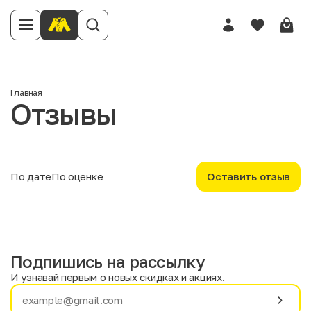
Имя
Главная
Отзывы
Телефон
Отзыв
По дате
По оценке
Оставить отзыв
Подпишись на рассылку
Твоя оценка
И узнавай первым о новых скидках и акциях.
Имя
Фамилия