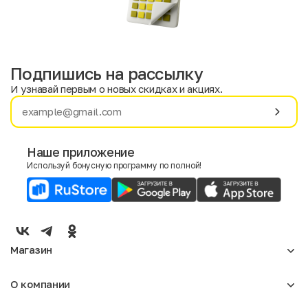
Подпишись на рассылку
И узнавай первым о новых скидках и акциях.
Имя
Фамилия
Наше приложение
Используй бонусную программу по полной!
E-mail
Пол
Мужской
Женский
Магазин
Согласие на получение чеков по электронной почте
Женское
О компании
Мужское
Аксессуары
О нас