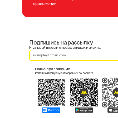
Подпишись на рассылку
Имя
Фамилия
И узнавай первым о новых скидках и акциях.
E-mail
Наше приложение
Используй бонусную программу по полной!
Пол
Мужской
Женский
Согласие на получение чеков по электронной почте