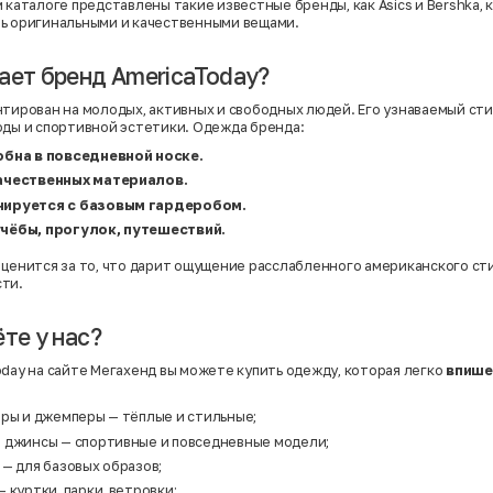
Нейлон
м каталоге представлены такие известные бренды, как
Asics
и
Bershka
,
Полиэстер
ь оригинальными и качественными вещами.
Полиэстер | Спандекс
Полиэстер | Хлопок
Полиэстер | Экокожа
ает бренд AmericaToday?
Полиэстер | Эластан
Сатин
нтирован на молодых, активных и свободных людей. Его узнаваемый сти
Твид
оды и спортивной эстетики. Одежда бренда:
Хлопок
Хлопок | Эластан
обна в повседневной носке.
Шёлк
ачественных материалов.
Шёлк | Шерсть
Шерсть
ируется с базовым гардеробом.
Экокожа
чёбы, прогулок, путешествий.
Эластан
 ценится за то, что дарит ощущение расслабленного американского ст
ти.
те у нас?
oday на сайте Мегахенд вы можете купить одежду, которая легко
впише
еры и джемперы — тёплые и стильные;
 джинсы — спортивные и повседневные модели;
— для базовых образов;
 куртки, парки, ветровки;