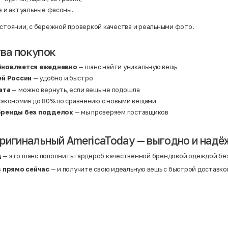
 и актуальные фасоны.
остоянии, с бережной проверкой качества и реальными фото.
ва покупок
бновляется ежедневно
— шанс найти уникальную вещь
ей России
— удобно и быстро
ата
— можно вернуть, если вещь не подошла
экономия до 80% по сравнению с новыми вещами
бренды без подделок
— мы проверяем поставщиков
ригинальный AmericaToday — выгодно и надё
д
— это шанс пополнить гардероб качественной брендовой одеждой без
 прямо сейчас
— и получите свою идеальную вещь с быстрой доставко