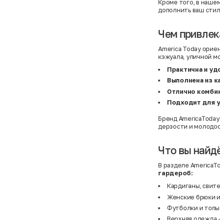
Atelier
31,5 (20 см)
Кроме того, в наше
Avalanche
34 (21,5 см)
дополнить ваш стил
AX Paris
3-5 лет
BALDESARINI
36
BALLY
36,5
Чем привлек
Banana Republic
37
Barrel
37,5
America Today орие
Basefield
38
кэжуала, уличной м
B&C Collection
38,5
Beck & Hersey
39
Практична и уд
Bench
39,5
Выполнена из к
Benetton
3XL
Ben Sherman
3XL
Отлично комбин
Bershka
3XL
Подходит для у
Bexleys
3XS
Bexleys
40
Бренд AmericaToday
BF
41
дерзости и молодос
BF
42
Bivolino
43
Black Forest
44
Что вы найдё
Blind Date
44,5
Bogner
45
Bonita
46
В разделе AmericaT
Boohoo
48+
гардероб:
Brax
4XL
Кардиганы, свит
British Knights
4XL
Bruno Banani
4XL
Женские брюки и
Buena Vista
5-7 лет
Футболки и топы 
Bugatti
5XL
Burberry
5XL
Верхняя одежда —