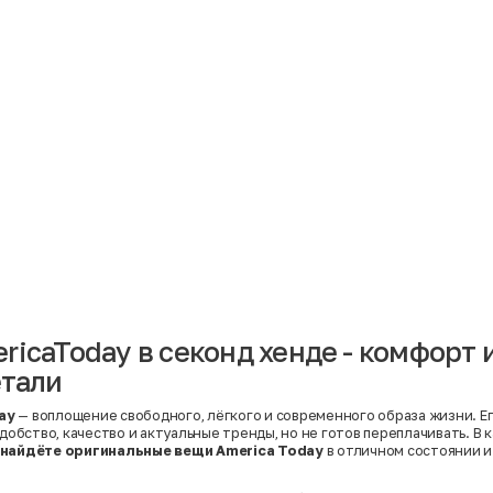
Материал
Акрил
Ангора
Ацетат
Бамбук
Бархат
Вельвет
Вискоза
Вискоза | Нейлон
Вискоза | Полиэстер
й
Вискоза | Полиэстер | Хлопок
Вискоза | Эластан
ricaToday в секонд хенде - комфорт и
Искусственная замша
ный
Кашемир
етали
Кашемир | Нейлон
й
Кашемир | Хлопок
Кашемир | Шерсть
ay
— воплощение свободного, лёгкого и современного образа жизни. Е
Лён
удобство, качество и актуальные тренды, но не готов переплачивать. В 
й
Модал
найдёте оригинальные вещи America Today
в отличном состоянии и
Натуральная замша
Натуральная кожа