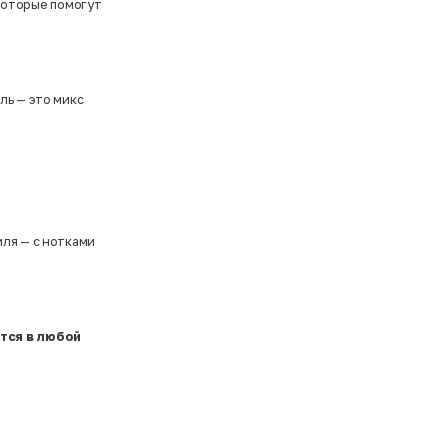
 которые помогут
ль — это микс
иля — с нотками
тся
в
любой