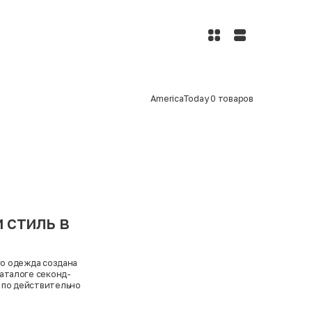
AmericaToday
0
товаров
 стиль в
го одежда создана
каталоге секонд-
 по действительно