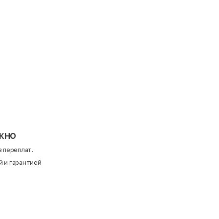
жно
 переплат.
й и гарантией