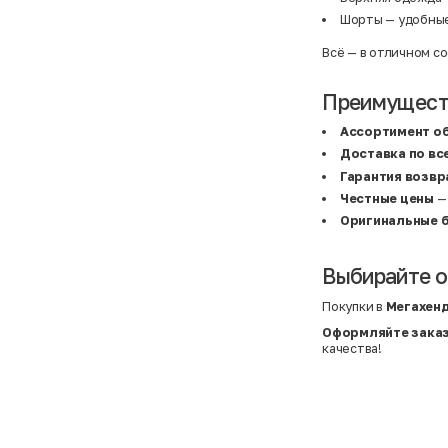
C&A
5XL
Шорты — удобные
Calvin Klein
62 см (3 мес.)
Camel Active
68 см (6 мес.)
Всё — в отличном с
Camp David
6-9 мес.
Caprice
6XL
Carhartt
6XL
Преимущест
Carlo Colucci
6XL
Cavori
80 см (12 мес.)
Champion
8-10 лет
Ассортимент о
Chloe
86 см (18 мес.)
Доставка по вс
Christian Berg
9-18 мес.
Гарантия возвр
Ciao
98 см (3 года)
CityLine
L
Честные цены
— 
Claudio Conti
L
Оригинальные 
CLOCKHAUSE
L/XL
&Co
L/XL
COLORUS
M
Columbia
M
Выбирайте о
Converse
One size
COOP
S
Покупки в
Мегахен
COS
S
CRAFT
S/M
Оформляйте заказ
Crafted
XL
качества!
Crane
XL
crivit
XS
Crocs
XS
Daniel Grahame
XS
Dare2b
XS/S
David Jones
XXL